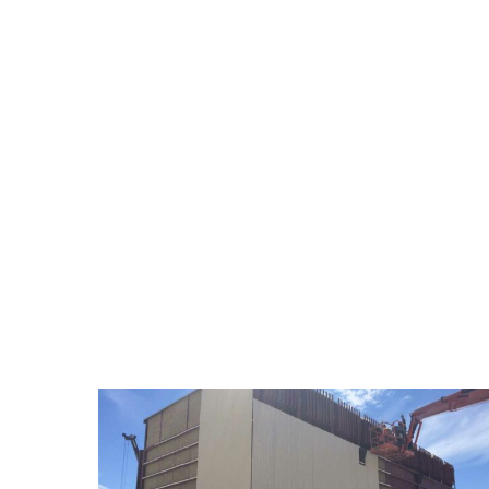
Chantier
Mc
Innis