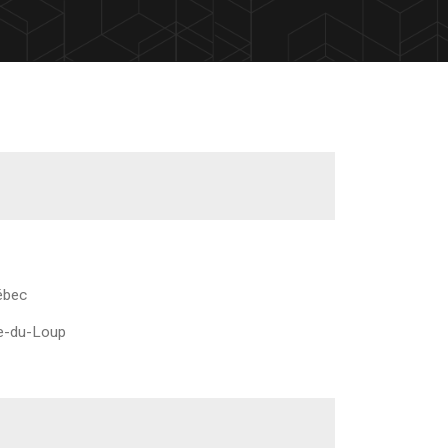
ébec
ère-du-Loup