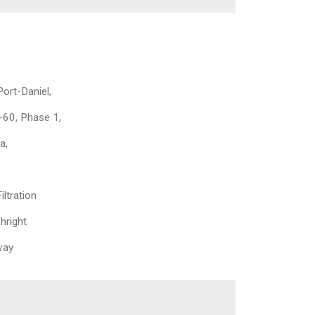
Port-Daniel,
-60, Phase 1,
a,
iltration
hright
way