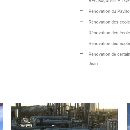
BFC Bagotville – TG
Rénovation du Pavill
Rénovation des écol
Rénovation des école
Rénovation des école
Rénovation de certai
Jean
Mine
U
Stornoway
N
C