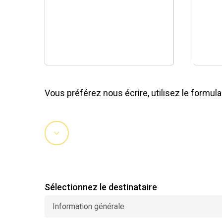
Vous préférez nous écrire, utilisez le formul
Navigate
to
Please leave this field empty.
the
Sélectionnez le destinataire
next