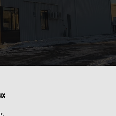
ux
e,