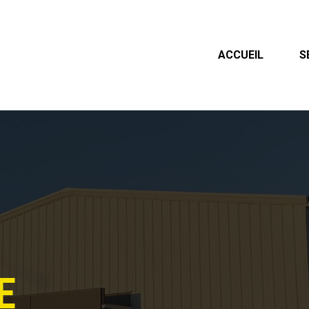
ACCUEIL
S
E