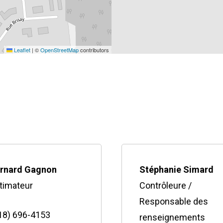
Leaflet
|
©
OpenStreetMap
contributors
rnard Gagnon
Stéphanie Simard
timateur
Contrôleure /
Responsable des
18) 696-4153
renseignements